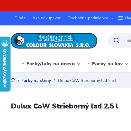
O nás
Ako nakupovať
Obchodné podmienky
Via
Farby/laky na drevo
Farby na kov
Farby na steny
Dulux CoW Strieborný ľad 2,5 l
Dulux CoW Strieborný ľad 2,5 l