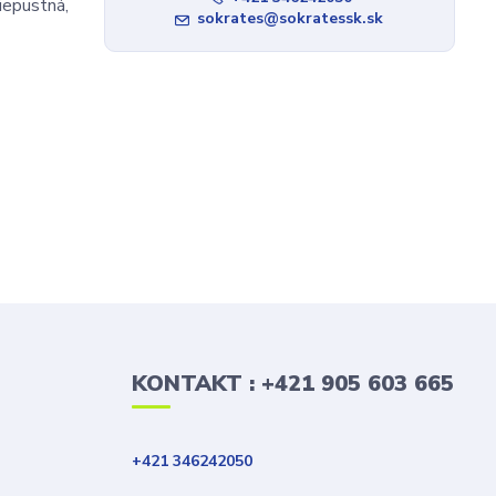
iepustná,
sokrates@sokratessk.sk
KONTAKT : +421 905 603 665
+421 346242050