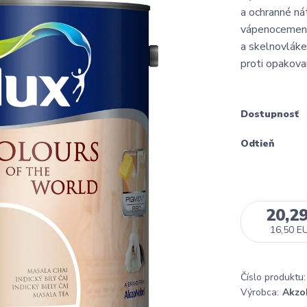
a ochranné ná
vápenocement
a skelnovláke
proti opakov
Dostupnosť
Odtieň
20,2
16,50 E
Číslo produktu:
Výrobca:
Akzo