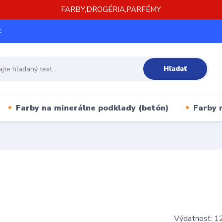
FARBY,DROGÉRIA,PARFÉMY
c
Hľadať
Farby na minerálne podklady (betón)
Farby 
Výdatnosť: 12