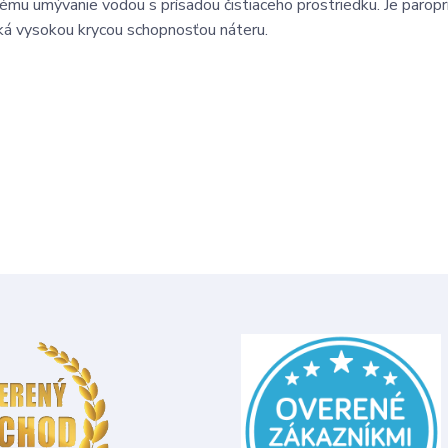
nému umývanie vodou s prísadou čistiaceho prostriedku. Je paropr
iká vysokou krycou schopnosťou náteru.