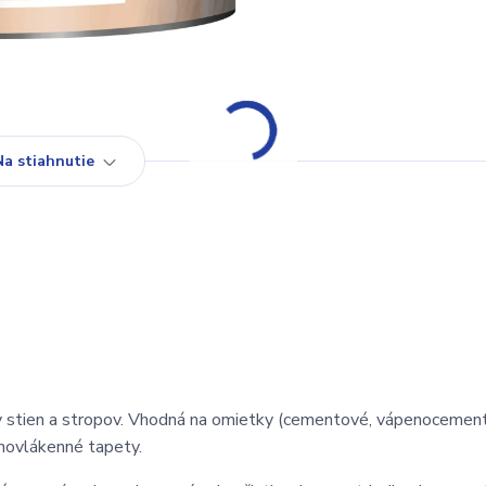
Na stiahnutie
ery stien a stropov. Vhodná na omietky (cementové, vápenocemen
novlákenné tapety.