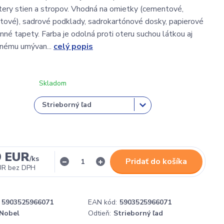
tery stien a stropov. Vhodná na omietky (cementové,
ové), sadrové podklady, sadrokartónové dosky, papierové
nné tapety. Farba je odolná proti oteru suchou látkou aj
anému umývan...
celý popis
Skladom
9 EUR
/
ks
Pridať do košíka
UR
bez DPH
5903525966071
EAN kód:
5903525966071
Nobel
Odtieň:
Strieborný ľad