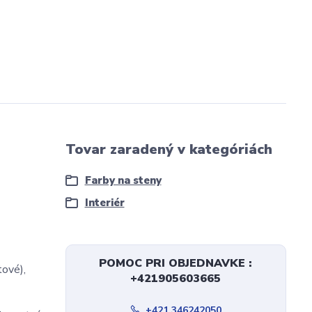
Tovar zaradený v kategóriách
Farby na steny
Interiér
POMOC PRI OBJEDNAVKE :
tové),
+421905603665
+421 346242050