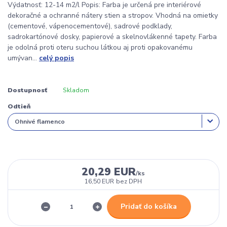
Výdatnosť: 12-14 m2/l Popis: Farba je určená pre interiérové
dekoračné a ochranné nátery stien a stropov. Vhodná na omietky
(cementové, vápenocementové), sadrové podklady,
sadrokartónové dosky, papierové a skelnovlákenné tapety. Farba
je odolná proti oteru suchou látkou aj proti opakovanému
umývan...
celý popis
Dostupnosť
Skladom
Odtieň
20,29 EUR
/
ks
16,50 EUR
bez DPH
Pridať do košíka