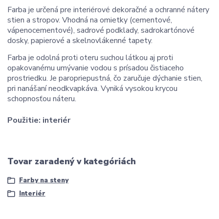
Farba je určená pre interiérové dekoračné a ochranné nátery
stien a stropov. Vhodná na omietky (cementové,
vápenocementové), sadrové podklady, sadrokartónové
dosky, papierové a skelnovlákenné tapety.
Farba je odolná proti oteru suchou látkou aj proti
opakovanému umývanie vodou s prísadou čistiaceho
prostriedku. Je paropriepustná, čo zaručuje dýchanie stien,
pri nanášaní neodkvapkáva. Vyniká vysokou krycou
schopnosťou náteru.
Použitie:
interiér
Tovar zaradený v kategóriách
Farby na steny
Interiér