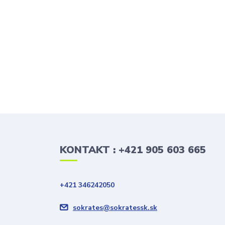
KONTAKT : +421 905 603 665
+421 346242050
sokrates@sokratessk.sk