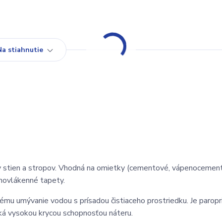
Na stiahnutie
ery stien a stropov. Vhodná na omietky (cementové, vápenocemen
novlákenné tapety.
nému umývanie vodou s prísadou čistiaceho prostriedku. Je paropr
iká vysokou krycou schopnosťou náteru.