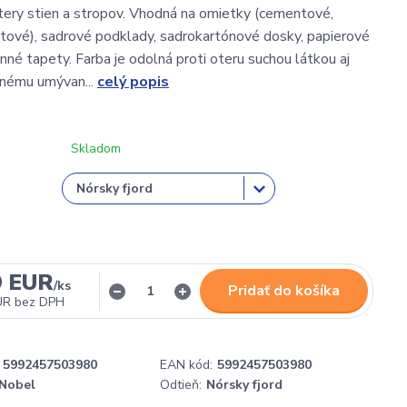
tery stien a stropov. Vhodná na omietky (cementové,
ové), sadrové podklady, sadrokartónové dosky, papierové
nné tapety. Farba je odolná proti oteru suchou látkou aj
anému umývan...
celý popis
Skladom
9 EUR
/
ks
Pridať do košíka
UR
bez DPH
5992457503980
EAN kód:
5992457503980
Nobel
Odtieň:
Nórsky fjord