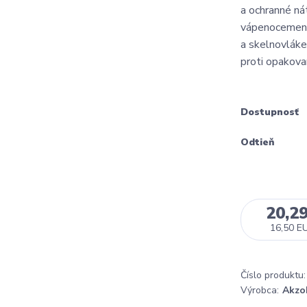
a ochranné ná
vápenocement
a skelnovláke
proti opakov
Dostupnosť
Odtieň
20,2
16,50 E
Číslo produktu:
Výrobca:
Akzo