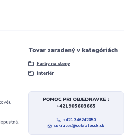
Tovar zaradený v kategóriách
Farby na steny
Interiér
POMOC PRI OBJEDNAVKE :
tové),
+421905603665
+421 346242050
iepustná,
sokrates@sokratessk.sk