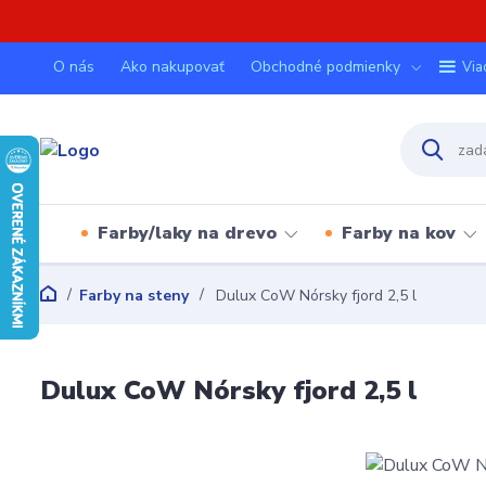
O nás
Ako nakupovať
Obchodné podmienky
Via
Farby/laky na drevo
Farby na kov
Farby na steny
Dulux CoW Nórsky fjord 2,5 l
Dulux CoW Nórsky fjord 2,5 l