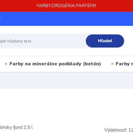
FARBY,DROGÉRIA,PARFÉMY
c
Hľadať
Farby na minerálne podklady (betón)
Farby 
Výdatnosť: 12