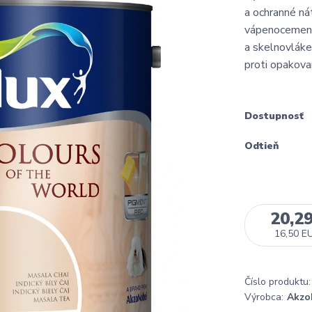
a ochranné ná
vápenocement
a skelnovláke
proti opakov
Dostupnosť
Odtieň
20,2
16,50 E
Číslo produktu:
Výrobca:
Akzo