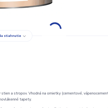
Na stiahnutie
ery stien a stropov. Vhodná na omietky (cementové, vápenocemen
novlákenné tapety.