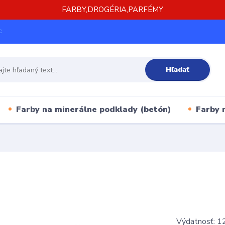
FARBY,DROGÉRIA,PARFÉMY
c
Hľadať
Farby na minerálne podklady (betón)
Farby 
Výdatnosť: 12