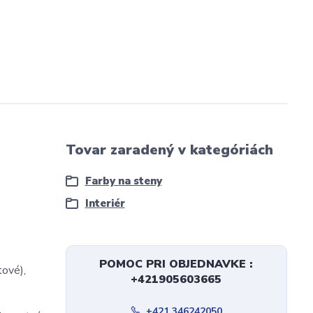
Tovar zaradený v kategóriách
Farby na steny
Interiér
POMOC PRI OBJEDNAVKE :
tové),
+421905603665
+421 346242050