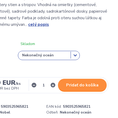
tery stien a stropov. Vhodná na omietky (cementové,
ové), sadrové podklady, sadrokartónové dosky, papierové
nné tapety. Farba je odolná proti oteru suchou látkou aj
anému umývan...
celý popis
Skladom
9 EUR
/
ks
Pridať do košíka
UR
bez DPH
5903525965821
EAN kód:
5903525965821
Nobel
Odtieň:
Nekonečný oceán