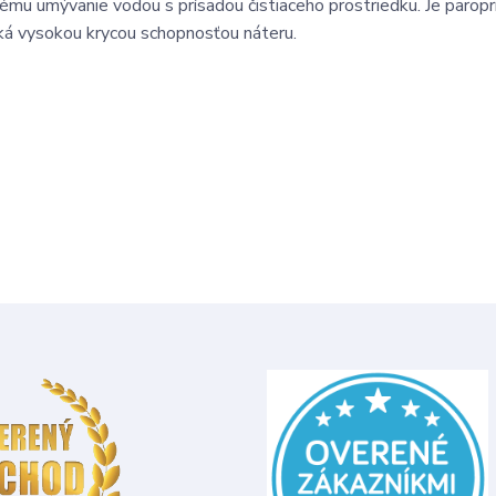
nému umývanie vodou s prísadou čistiaceho prostriedku. Je paropr
iká vysokou krycou schopnosťou náteru.