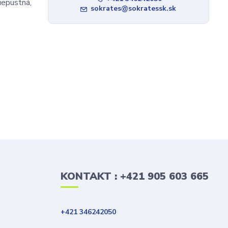
iepustná,
sokrates@sokratessk.sk
KONTAKT : +421 905 603 665
+421 346242050