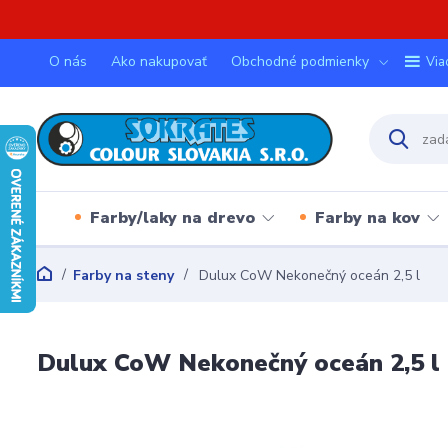
O nás
Ako nakupovať
Obchodné podmienky
Via
Farby/laky na drevo
Farby na kov
Farby na steny
Dulux CoW Nekonečný oceán 2,5 l
Dulux CoW Nekonečný oceán 2,5 l