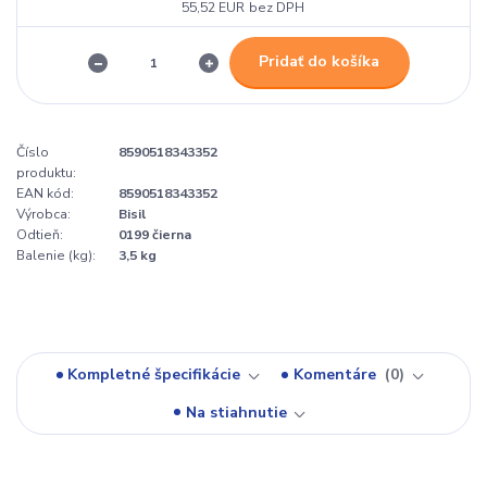
55,52 EUR
bez DPH
Pridať do košíka
Číslo
8590518343352
produktu:
EAN kód:
8590518343352
Výrobca:
Bisil
Odtieň:
0199 čierna
Balenie (kg):
3,5 kg
Kompletné špecifikácie
Komentáre
0
Na stiahnutie