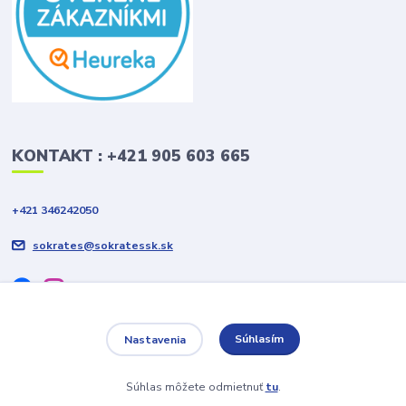
KONTAKT : +421 905 603 665
+421 346242050
sokrates@sokratessk.sk
Súhlasím
Nastavenia
2019 © Sokrates Colour Slovakia s.r.o. Všetky práva vyhradené
Súhlas môžete odmietnuť
tu
.
Vytvorené na
Eshop-rychlo.sk