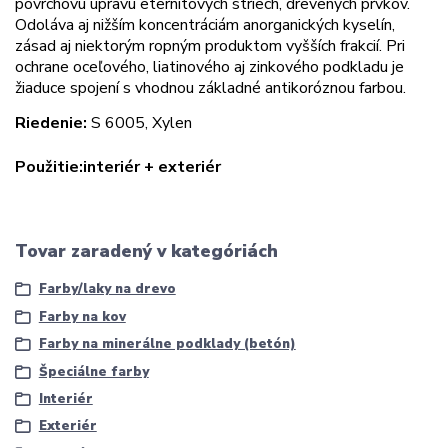
povrchovú úpravu eternitových striech, drevených prvkov.
Odoláva aj nižším koncentráciám anorganických kyselín,
zásad aj niektorým ropným produktom vyšších frakcií. Pri
ochrane oceľového, liatinového aj zinkového podkladu je
žiaduce spojení s vhodnou základné antikoróznou farbou.
Riedenie:
S 6005, Xylen
Použitie:
interiér
+
exteriér
Tovar zaradený v kategóriách
Farby/laky na drevo
Farby na kov
Farby na minerálne podklady (betón)
Špeciálne farby
Interiér
Exteriér