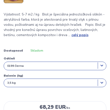
Výdatnosť: 5-7 m2 / kg Bisil je špeciálna jednozložková silikón -
akrylátová farba, ktorá je atestovaná pre trvalý styk s pitnou
vodou, požívatinami aj na úpravu detských hračiek. Popis: Bisil je
vhodný pre konečnú úpravu povrchov oceľových, liatinových,
betónu, cementových kompozitov i dreva ...
celý popis
Dostupnosť
Skladom
Odtieň
Balenie (kg)
68,29 EUR
/
ks