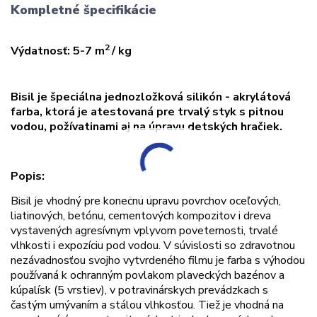
Kompletné špecifikácie
2
Výdatnosť: 5-7 m
/ kg
Bisil je špeciálna jednozložková silikón - akrylátová
farba, ktorá je atestovaná pre trvalý styk s pitnou
vodou, požívatinami aj na úpravu detských hračiek.
Popis:
Bisil je vhodný pre konečnú úpravu povrchov oceľových,
liatinových, betónu, cementových kompozitov i dreva
vystavených agresívnym vplyvom poveternosti, trvalé
vlhkosti i expozíciu pod vodou. V súvislosti so zdravotnou
nezávadnosťou svojho vytvrdeného filmu je farba s výhodou
používaná k ochranným povlakom plaveckých bazénov a
kúpalísk (5 vrstiev), v potravinárskych prevádzkach s
častým umývaním a stálou vlhkosťou. Tiež je vhodná na