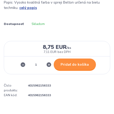
Popis: Vysoko kvalitná farba v spreji Belton určená na bielu
techniku.
celý popis
Dostupnosť
Skladom
8,75 EUR
/
ks
7,11 EUR
bez DPH
Pridať do košíka
Číslo
4015962156333
produktu:
EAN kód:
4015962156333