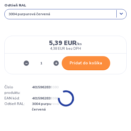
Odtieň RAL
5,39 EUR
/
ks
4,38 EUR
bez DPH
Pridať do košíka
Číslo
4015962839380
produktu:
EAN kód:
4015962839380
Odtieň RAL:
3004 purpurová
červená