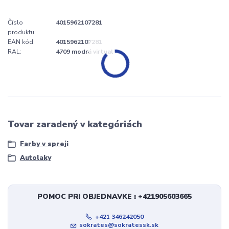
Číslo
4015962107281
produktu:
EAN kód:
4015962107281
RAL:
4709 modrá virtual
Tovar zaradený v kategóriách
Farby v spreji
Autolaky
POMOC PRI OBJEDNAVKE : +421905603665
+421 346242050
sokrates@sokratessk.sk