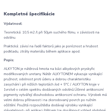
Kompletné špecifikácie
Výdatnosť:
Teoretická: 10,5 m2 /l při 50µm suchého filmu, v závislosti na
odstínu.
Praktická: závisí na řadě faktorů jako je poréznost a hrubost
podkladu, ztráty materiálu během aplikace apod.
Popis:
ALKYTON je nátěrová hmota na bázi alkydových pryskyřic
modifikovaných uretany. Nátěr ALKYTONEM vykazuje vynikající
pružnost, odolnost proti úderu a dobrou charakteristiku
zasychání i při nižších teplotách /od + 5°C /. ALKYTON kryje v
1vrstvě v celém spektru dodávaných odstínů.Účinné antikorozní
pigmenty vytvářejí dlouhodobou antikorozní ochranu. Výrobek má
velmi dobrou přilnavost i na zkorodovaný povrch po ručním
očištění. Použitá rozpouštědla dodávají výrobku vynikající
slévatelnost- při aplikaci štětcem lze dosáhnout vzhled obdobné