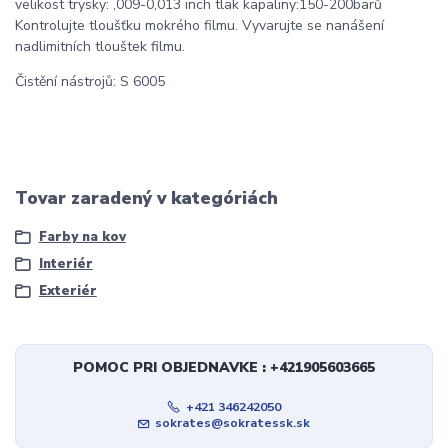
velikost trysky: ,009-0,013 inch tlak kapaliny:150-200barů
Kontrolujte tloušťku mokrého filmu. Vyvarujte se nanášení
nadlimitních tlouštek filmu.
Čistění nástrojů: S 6005
Tovar zaradený v kategóriách
Farby na kov
Interiér
Exteriér
POMOC PRI OBJEDNAVKE : +421905603665
+421 346242050
sokrates@sokratessk.sk