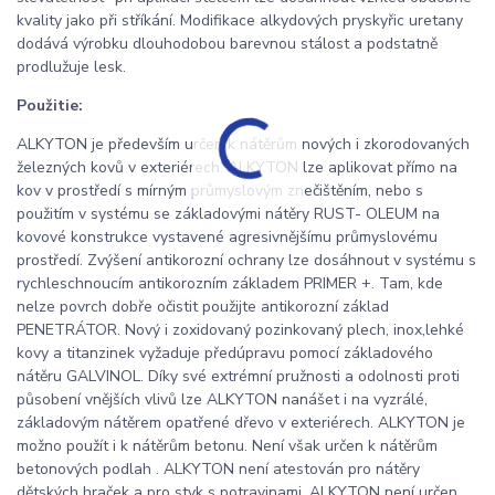
kvality jako při stříkání. Modifikace alkydových pryskyřic uretany
dodává výrobku dlouhodobou barevnou stálost a podstatně
prodlužuje lesk.
Použitie:
ALKYTON je především určen k nátěrům nových i zkorodovaných
železných kovů v exteriérech. ALKYTON lze aplikovat přímo na
kov v prostředí s mírným průmyslovým znečištěním, nebo s
použitím v systému se základovými nátěry RUST- OLEUM na
kovové konstrukce vystavené agresivnějšímu průmyslovému
prostředí. Zvýšení antikorozní ochrany lze dosáhnout v systému s
rychleschnoucím antikorozním základem PRIMER +. Tam, kde
nelze povrch dobře očistit použijte antikorozní základ
PENETRÁTOR. Nový i zoxidovaný pozinkovaný plech, inox,lehké
kovy a titanzinek vyžaduje předúpravu pomocí základového
nátěru GALVINOL. Díky své extrémní pružnosti a odolnosti proti
působení vnějších vlivů lze ALKYTON nanášet i na vyzrálé,
základovým nátěrem opatřené dřevo v exteriérech. ALKYTON je
možno použít i k nátěrům betonu. Není však určen k nátěrům
betonových podlah . ALKYTON není atestován pro nátěry
dětských hraček a pro styk s potravinami. ALKYTON není určen