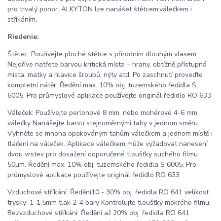
pro trvalý ponor. ALKYTON lze nanášet štětcem,válečkem i
stříkáním.
Riedenie:
Štětec: Používejte ploché štětce s přírodním dlouhým vlasem.
Nejdříve natřete barvou kritická místa – hrany, obtížně přístupná
místa, matky a hlavice šroubů, nýty atd. Po zaschnutí proveďte
kompletní nátěr. Ředění max. 10% obj. tuzemského ředidla S
6005. Pro průmyslové aplikace používejte originál ředidlo RO 633
Váleček: Používejte perlonové 8 mm, nebo mohérové 4-6 mm
válečky Nanášejte barvu stejnoměrnými tahy v jednom směru.
Vyhněte se mnoha opakováným tahům válečkem a jednom místě i
tlačení na váleček. Aplikace válečkem může vyžadovat nanesení
dvou vrstev pro dosažení doporučené tloušťky suchého filmu
50µm. Ředění max. 10% obj. tuzemského ředidla S 6005. Pro
průmyslové aplikace používejte originál ředidlo RO 633
Vzduchové stříkání: Ředění10 - 30% obj. ředidla RO 641 velikost
trysky: 1-1,5mm tlak 2-4 bary Kontrolujte tloušťky mokrého filmu.
Bezvzduchové stříkání: Ředění až 20% obj. ředidla RO 641