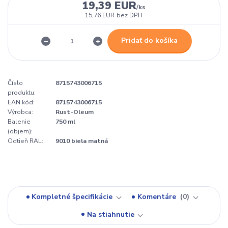
19,39 EUR
/
ks
15,76 EUR
bez DPH
Pridať do košíka
Číslo
8715743006715
produktu:
EAN kód:
8715743006715
Výrobca:
Rust-Oleum
Balenie
750 ml
(objem):
Odtieň RAL:
9010 biela matná
Kompletné špecifikácie
Komentáre
0
Na stiahnutie