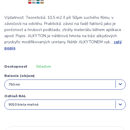
Výdatnosť: Teoretická: 10,5 m2 /l při 50µm suchého filmu, v
závislosti na odstínu. Praktická: závisí na řadě faktorů jako je
poréznost a hrubost podkladu, ztráty materiálu během aplikace
apod. Popis: ALKYTON je nátěrová hmota na bázi alkydových
pryskyřic modifikovaných uretany. Nátěr ALKYTONEM vyk...
celý
popis
Dostupnosť
Skladom
Balenie (objem)
Odtieň RAL