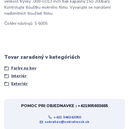
velikost trysky: ,009-0,013 inch tlak kapaliny:150-200barů
Kontrolujte tloušťku mokrého filmu. Vyvarujte se nanášení
nadlimitních tlouštek filmu.
Čistění nástrojů: S 6005
Tovar zaradený v kategóriách
Farby na kov
Interiér
Exteriér
POMOC PRI OBJEDNAVKE : +421905603665
+421 346242050
sokrates@sokratessk.sk