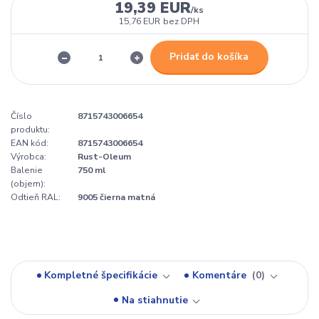
19,39 EUR
/
ks
15,76 EUR
bez DPH
Pridať do košíka
Číslo
8715743006654
produktu:
EAN kód:
8715743006654
Výrobca:
Rust-Oleum
Balenie
750 ml
(objem):
Odtieň RAL:
9005 čierna matná
Kompletné špecifikácie
Komentáre
0
Na stiahnutie