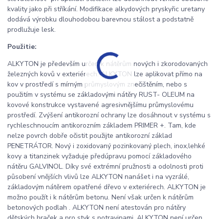
kvality jako při stříkání. Modifikace alkydových pryskyřic uretany
dodává výrobku dlouhodobou barevnou stálost a podstatně
prodlužuje lesk.
Použitie:
ALKYTON je především určen k nátěrům nových i zkorodovaných
železných kovů v exteriérech. ALKYTON lze aplikovat přímo na
kov v prostředí s mírným průmyslovým znečištěním, nebo s
použitím v systému se základovými nátěry RUST- OLEUM na
kovové konstrukce vystavené agresivnějšímu průmyslovému
prostředí. Zvýšení antikorozní ochrany lze dosáhnout v systému s
rychleschnoucím antikorozním základem PRIMER +. Tam, kde
nelze povrch dobře očistit použijte antikorozní základ
PENETRÁTOR. Nový i zoxidovaný pozinkovaný plech, inox,lehké
kovy a titanzinek vyžaduje předúpravu pomocí základového
nátěru GALVINOL. Díky své extrémní pružnosti a odolnosti proti
působení vnějších vlivů lze ALKYTON nanášet i na vyzrálé,
základovým nátěrem opatřené dřevo v exteriérech. ALKYTON je
možno použít i k nátěrům betonu. Není však určen k nátěrům
betonových podlah . ALKYTON není atestován pro nátěry
dětských hraček a pro styk s potravinami. ALKYTON není určen