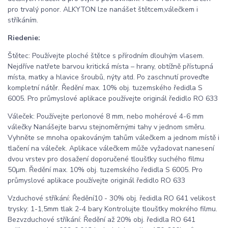
pro trvalý ponor. ALKYTON lze nanášet štětcem,válečkem i
stříkáním.
Riedenie:
Štětec: Používejte ploché štětce s přírodním dlouhým vlasem.
Nejdříve natřete barvou kritická místa – hrany, obtížně přístupná
místa, matky a hlavice šroubů, nýty atd. Po zaschnutí proveďte
kompletní nátěr. Ředění max. 10% obj. tuzemského ředidla S
6005. Pro průmyslové aplikace používejte originál ředidlo RO 633
Váleček: Používejte perlonové 8 mm, nebo mohérové 4-6 mm
válečky Nanášejte barvu stejnoměrnými tahy v jednom směru.
Vyhněte se mnoha opakováným tahům válečkem a jednom místě i
tlačení na váleček. Aplikace válečkem může vyžadovat nanesení
dvou vrstev pro dosažení doporučené tloušťky suchého filmu
50µm. Ředění max. 10% obj. tuzemského ředidla S 6005. Pro
průmyslové aplikace používejte originál ředidlo RO 633
Vzduchové stříkání: Ředění10 - 30% obj. ředidla RO 641 velikost
trysky: 1-1,5mm tlak 2-4 bary Kontrolujte tloušťky mokrého filmu.
Bezvzduchové stříkání: Ředění až 20% obj. ředidla RO 641