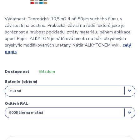
Výdatnosť: Teoretická: 10,5 m2 /l při 50µm suchého filmu, v
závislosti na odstínu. Praktická: závisí na řadě faktorů jako je
poréznost a hrubost podkladu, ztráty materiálu během aplikace
apod. Popis: ALKYTON je nátěrová hmota na bázi alkydových
pryskyřic modifikovaných uretany. Nátěr ALKYTONEM vyk...
celý
popis
Dostupnosť
Skladom
Balenie (objem)
Odtieň RAL