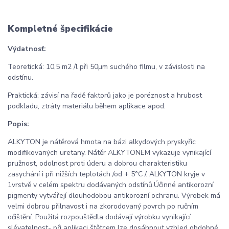
Kompletné špecifikácie
Výdatnosť:
Teoretická: 10,5 m2 /l při 50µm suchého filmu, v závislosti na
odstínu.
Praktická: závisí na řadě faktorů jako je poréznost a hrubost
podkladu, ztráty materiálu během aplikace apod.
Popis:
ALKYTON je nátěrová hmota na bázi alkydových pryskyřic
modifikovaných uretany. Nátěr ALKYTONEM vykazuje vynikající
pružnost, odolnost proti úderu a dobrou charakteristiku
zasychání i při nižších teplotách /od + 5°C /. ALKYTON kryje v
1vrstvě v celém spektru dodávaných odstínů.Účinné antikorozní
pigmenty vytvářejí dlouhodobou antikorozní ochranu. Výrobek má
velmi dobrou přilnavost i na zkorodovaný povrch po ručním
očištění. Použitá rozpouštědla dodávají výrobku vynikající
slévatelnost- při aplikaci štětcem lze dosáhnout vzhled obdobné