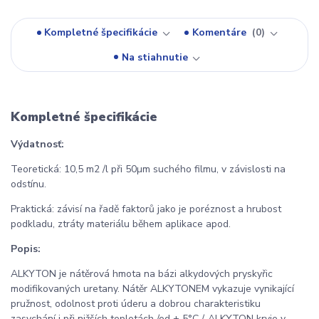
Kompletné špecifikácie
Komentáre
0
Na stiahnutie
Kompletné špecifikácie
Výdatnosť:
Teoretická: 10,5 m2 /l při 50µm suchého filmu, v závislosti na
odstínu.
Praktická: závisí na řadě faktorů jako je poréznost a hrubost
podkladu, ztráty materiálu během aplikace apod.
Popis:
ALKYTON je nátěrová hmota na bázi alkydových pryskyřic
modifikovaných uretany. Nátěr ALKYTONEM vykazuje vynikající
pružnost, odolnost proti úderu a dobrou charakteristiku
zasychání i při nižších teplotách /od + 5°C /. ALKYTON kryje v