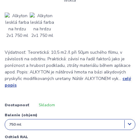
Výdatnosť: Teoretická: 10,5 m2 /l při 50µm suchého filmu, v
závislosti na odstínu. Praktická: závisí na řadě faktorů jako je
poréznost a hrubost podkladu, ztráty materiálu během aplikace
apod. Popis: ALKYTON je nátěrová hmota na bázi alkydových
pryskyřic modifikovaných uretany. Nátěr ALKYTONEM vyk...
celý
popis
Dostupnosť
Skladom
Balenie (objem)
Odtieň RAL