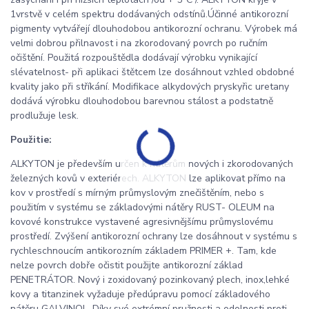
1vrstvě v celém spektru dodávaných odstínů.Účinné antikorozní
pigmenty vytvářejí dlouhodobou antikorozní ochranu. Výrobek má
velmi dobrou přilnavost i na zkorodovaný povrch po ručním
očištění. Použitá rozpouštědla dodávají výrobku vynikající
slévatelnost- při aplikaci štětcem lze dosáhnout vzhled obdobné
kvality jako při stříkání. Modifikace alkydových pryskyřic uretany
dodává výrobku dlouhodobou barevnou stálost a podstatně
prodlužuje lesk.
Použitie:
ALKYTON je především určen k nátěrům nových i zkorodovaných
železných kovů v exteriérech. ALKYTON lze aplikovat přímo na
kov v prostředí s mírným průmyslovým znečištěním, nebo s
použitím v systému se základovými nátěry RUST- OLEUM na
kovové konstrukce vystavené agresivnějšímu průmyslovému
prostředí. Zvýšení antikorozní ochrany lze dosáhnout v systému s
rychleschnoucím antikorozním základem PRIMER +. Tam, kde
nelze povrch dobře očistit použijte antikorozní základ
PENETRÁTOR. Nový i zoxidovaný pozinkovaný plech, inox,lehké
kovy a titanzinek vyžaduje předúpravu pomocí základového
nátěru GALVINOL. Díky své extrémní pružnosti a odolnosti proti