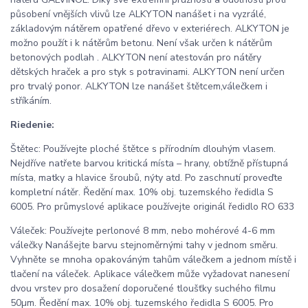
působení vnějších vlivů lze ALKYTON nanášet i na vyzrálé,
základovým nátěrem opatřené dřevo v exteriérech. ALKYTON je
možno použít i k nátěrům betonu. Není však určen k nátěrům
betonových podlah . ALKYTON není atestován pro nátěry
dětských hraček a pro styk s potravinami. ALKYTON není určen
pro trvalý ponor. ALKYTON lze nanášet štětcem,válečkem i
stříkáním.
Riedenie:
Štětec: Používejte ploché štětce s přírodním dlouhým vlasem.
Nejdříve natřete barvou kritická místa – hrany, obtížně přístupná
místa, matky a hlavice šroubů, nýty atd. Po zaschnutí proveďte
kompletní nátěr. Ředění max. 10% obj. tuzemského ředidla S
6005. Pro průmyslové aplikace používejte originál ředidlo RO 633
Váleček: Používejte perlonové 8 mm, nebo mohérové 4-6 mm
válečky Nanášejte barvu stejnoměrnými tahy v jednom směru.
Vyhněte se mnoha opakováným tahům válečkem a jednom místě i
tlačení na váleček. Aplikace válečkem může vyžadovat nanesení
dvou vrstev pro dosažení doporučené tloušťky suchého filmu
50µm. Ředění max. 10% obj. tuzemského ředidla S 6005. Pro