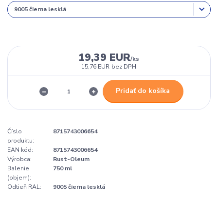
19,39 EUR
/
ks
15,76 EUR
bez DPH
Pridať do košíka
Číslo
8715743006654
produktu:
EAN kód:
8715743006654
Výrobca:
Rust-Oleum
Balenie
750 ml
(objem):
Odtieň RAL:
9005 čierna lesklá