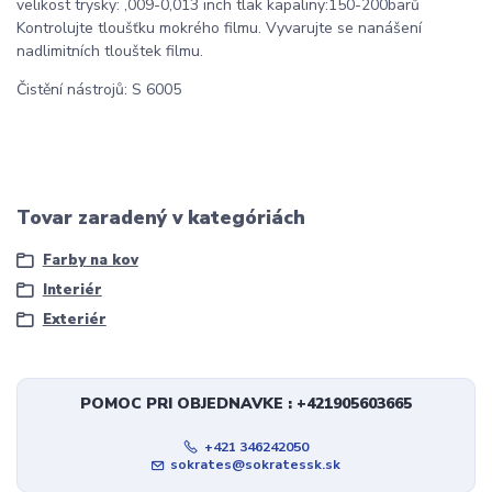
velikost trysky: ,009-0,013 inch tlak kapaliny:150-200barů
Kontrolujte tloušťku mokrého filmu. Vyvarujte se nanášení
nadlimitních tlouštek filmu.
Čistění nástrojů: S 6005
Tovar zaradený v kategóriách
Farby na kov
Interiér
Exteriér
POMOC PRI OBJEDNAVKE : +421905603665
+421 346242050
sokrates@sokratessk.sk