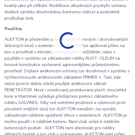
kvality jako při stříkání. Modifikace alkydových pryskyřic uretany
dodává výrobku dlouhodobou barevnou stálost a podstatně
prodlužuje lesk.
Použitie:
ALKYTON je především určen k nátěrům nových i zkorodovaných
železných kovů v exteriérech. ALKYTON lze aplikovat přímo na
kov v prostředí s mírným průmyslovým znečištěním, nebo s
použitím v systému se základovými nátěry RUST- OLEUM na
kovové konstrukce vystavené agresivnějšímu průmyslovému
prostředí. Zvýšení antikorozní ochrany lze dosáhnout v systému s
rychleschnoucím antikorozním základem PRIMER +. Tam, kde
nelze povrch dobře očistit použijte antikorozní základ
PENETRÁTOR. Nový i zoxidovaný pozinkovaný plech, inox,lehké
kovy a titanzinek vyžaduje předúpravu pomocí základového
nátěru GALVINOL. Díky své extrémní pružnosti a odolnosti proti
působení vnějších vlivů lze ALKYTON nanášet i na vyzrálé,
základovým nátěrem opatřené dřevo v exteriérech. ALKYTON je
možno použít i k nátěrům betonu. Není však určen k nátěrům
betonových podlah . ALKYTON není atestován pro nátěry
dětských hraček a pro styk s potravinami. ALKYTON není určen