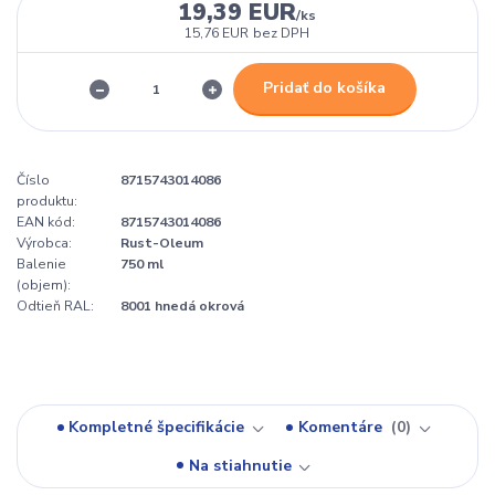
19,39 EUR
/
ks
15,76 EUR
bez DPH
Pridať do košíka
Číslo
8715743014086
produktu:
EAN kód:
8715743014086
Výrobca:
Rust-Oleum
Balenie
750 ml
(objem):
Odtieň RAL:
8001 hnedá okrová
Kompletné špecifikácie
Komentáre
0
Na stiahnutie