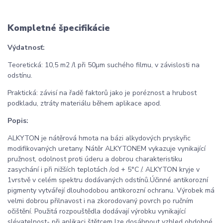
Kompletné špecifikácie
Výdatnosť:
Teoretická: 10,5 m2 /l při 50µm suchého filmu, v závislosti na
odstínu.
Praktická: závisí na řadě faktorů jako je poréznost a hrubost
podkladu, ztráty materiálu během aplikace apod.
Popis:
ALKYTON je nátěrová hmota na bázi alkydových pryskyřic
modifikovaných uretany. Nátěr ALKYTONEM vykazuje vynikající
pružnost, odolnost proti úderu a dobrou charakteristiku
zasychání i při nižších teplotách /od + 5°C /. ALKYTON kryje v
1vrstvě v celém spektru dodávaných odstínů.Účinné antikorozní
pigmenty vytvářejí dlouhodobou antikorozní ochranu. Výrobek má
velmi dobrou přilnavost i na zkorodovaný povrch po ručním
očištění. Použitá rozpouštědla dodávají výrobku vynikající
slévatelnost- při aplikaci štětcem lze dosáhnout vzhled obdobné