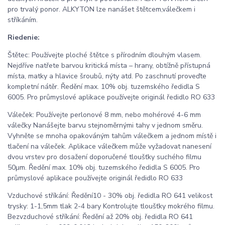
pro trvalý ponor. ALKYTON lze nanášet štětcem,válečkem i
stříkáním.
Riedenie:
Štětec: Používejte ploché štětce s přírodním dlouhým vlasem.
Nejdříve natřete barvou kritická místa – hrany, obtížně přístupná
místa, matky a hlavice šroubů, nýty atd. Po zaschnutí proveďte
kompletní nátěr. Ředění max. 10% obj. tuzemského ředidla S
6005. Pro průmyslové aplikace používejte originál ředidlo RO 633
Váleček: Používejte perlonové 8 mm, nebo mohérové 4-6 mm
válečky Nanášejte barvu stejnoměrnými tahy v jednom směru.
Vyhněte se mnoha opakováným tahům válečkem a jednom místě i
tlačení na váleček. Aplikace válečkem může vyžadovat nanesení
dvou vrstev pro dosažení doporučené tloušťky suchého filmu
50µm. Ředění max. 10% obj. tuzemského ředidla S 6005. Pro
průmyslové aplikace používejte originál ředidlo RO 633
Vzduchové stříkání: Ředění10 - 30% obj. ředidla RO 641 velikost
trysky: 1-1,5mm tlak 2-4 bary Kontrolujte tloušťky mokrého filmu.
Bezvzduchové stříkání: Ředění až 20% obj. ředidla RO 641