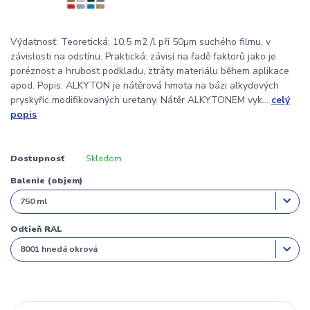
Výdatnosť: Teoretická: 10,5 m2 /l při 50µm suchého filmu, v
závislosti na odstínu. Praktická: závisí na řadě faktorů jako je
poréznost a hrubost podkladu, ztráty materiálu během aplikace
apod. Popis: ALKYTON je nátěrová hmota na bázi alkydových
pryskyřic modifikovaných uretany. Nátěr ALKYTONEM vyk...
celý
popis
Dostupnosť
Skladom
Balenie (objem)
Odtieň RAL