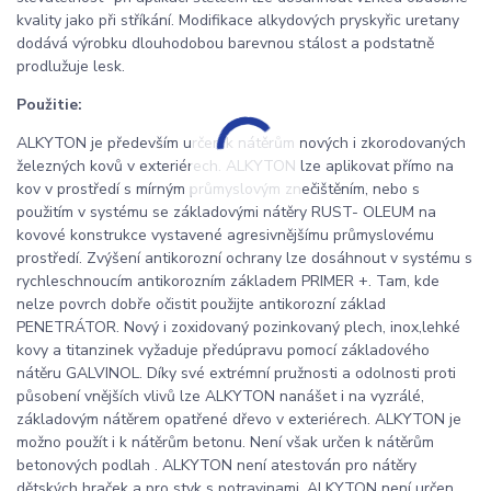
kvality jako při stříkání. Modifikace alkydových pryskyřic uretany
dodává výrobku dlouhodobou barevnou stálost a podstatně
prodlužuje lesk.
Použitie:
ALKYTON je především určen k nátěrům nových i zkorodovaných
železných kovů v exteriérech. ALKYTON lze aplikovat přímo na
kov v prostředí s mírným průmyslovým znečištěním, nebo s
použitím v systému se základovými nátěry RUST- OLEUM na
kovové konstrukce vystavené agresivnějšímu průmyslovému
prostředí. Zvýšení antikorozní ochrany lze dosáhnout v systému s
rychleschnoucím antikorozním základem PRIMER +. Tam, kde
nelze povrch dobře očistit použijte antikorozní základ
PENETRÁTOR. Nový i zoxidovaný pozinkovaný plech, inox,lehké
kovy a titanzinek vyžaduje předúpravu pomocí základového
nátěru GALVINOL. Díky své extrémní pružnosti a odolnosti proti
působení vnějších vlivů lze ALKYTON nanášet i na vyzrálé,
základovým nátěrem opatřené dřevo v exteriérech. ALKYTON je
možno použít i k nátěrům betonu. Není však určen k nátěrům
betonových podlah . ALKYTON není atestován pro nátěry
dětských hraček a pro styk s potravinami. ALKYTON není určen