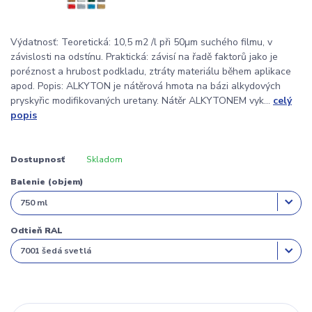
Výdatnosť: Teoretická: 10,5 m2 /l při 50µm suchého filmu, v
závislosti na odstínu. Praktická: závisí na řadě faktorů jako je
poréznost a hrubost podkladu, ztráty materiálu během aplikace
apod. Popis: ALKYTON je nátěrová hmota na bázi alkydových
pryskyřic modifikovaných uretany. Nátěr ALKYTONEM vyk...
celý
popis
Dostupnosť
Skladom
Balenie (objem)
Odtieň RAL