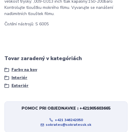
velikost trysky: ,009-0,013 inch tlak kapaliny:150-200barů
Kontrolujte tloušťku mokrého filmu. Vyvarujte se nanášení
nadlimitních tlouštek filmu.
Čistění nástrojů: S 6005
Tovar zaradený v kategóriách
Farby na kov
Interiér
Exteriér
POMOC PRI OBJEDNAVKE : +421905603665
+421 346242050
sokrates@sokratessk.sk