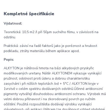
Kompletné špecifikácie
Výdatnosť:
Teoretická: 10,5 m2 /l při 50µm suchého filmu, v závislosti na
odstínu.
Praktická: závisí na řadě faktorů jako je poréznost a hrubost
podkladu, ztráty materiálu během aplikace apod.
Popis:
ALKYTON je nátěrová hmota na bázi alkydových pryskyřic
modifikovaných uretany. Nátěr ALKYTONEM vykazuje vynikající
pružnost, odolnost proti úderu a dobrou charakteristiku
zasychání i při nižších teplotách /od + 5°C /. ALKYTON kryje v
1vrstvě v celém spektru dodávaných odstínů.Účinné antikorozní
pigmenty vytvářejí dlouhodobou antikorozní ochranu. Výrobek má
velmi dobrou přilnavost i na zkorodovaný povrch po ručním
očištění. Použitá rozpouštědla dodávají výrobku vynikající
slévatelnost- při aplikaci štětcem lze dosáhnout vzhled obdobné