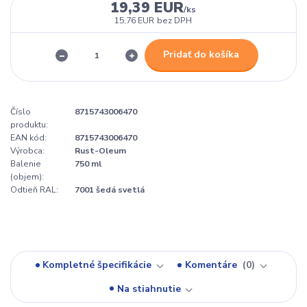
19,39 EUR
/
ks
15,76 EUR
bez DPH
Pridať do košíka
Číslo
8715743006470
produktu:
EAN kód:
8715743006470
Výrobca:
Rust-Oleum
Balenie
750 ml
(objem):
Odtieň RAL:
7001 šedá svetlá
Kompletné špecifikácie
Komentáre
0
Na stiahnutie