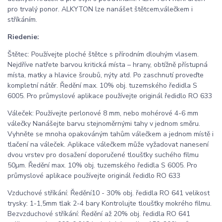
pro trvalý ponor. ALKYTON lze nanášet štětcem,válečkem i
stříkáním.
Riedenie:
Štětec: Používejte ploché štětce s přírodním dlouhým vlasem.
Nejdříve natřete barvou kritická místa – hrany, obtížně přístupná
místa, matky a hlavice šroubů, nýty atd. Po zaschnutí proveďte
kompletní nátěr. Ředění max. 10% obj. tuzemského ředidla S
6005. Pro průmyslové aplikace používejte originál ředidlo RO 633
Váleček: Používejte perlonové 8 mm, nebo mohérové 4-6 mm
válečky Nanášejte barvu stejnoměrnými tahy v jednom směru.
Vyhněte se mnoha opakováným tahům válečkem a jednom místě i
tlačení na váleček. Aplikace válečkem může vyžadovat nanesení
dvou vrstev pro dosažení doporučené tloušťky suchého filmu
50µm. Ředění max. 10% obj. tuzemského ředidla S 6005. Pro
průmyslové aplikace používejte originál ředidlo RO 633
Vzduchové stříkání: Ředění10 - 30% obj. ředidla RO 641 velikost
trysky: 1-1,5mm tlak 2-4 bary Kontrolujte tloušťky mokrého filmu.
Bezvzduchové stříkání: Ředění až 20% obj. ředidla RO 641