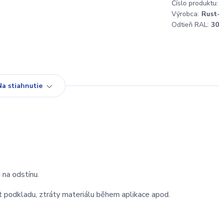
Číslo produktu:
Výrobca:
Rust
Odtieň RAL:
30
Na stiahnutie
 na odstínu.
st podkladu, ztráty materiálu během aplikace apod.