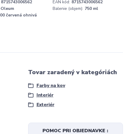
8715743006562
EAN kód:
8715743006562
-Oleum
Balenie (objem):
750 ml
00 červená ohnivá
Tovar zaradený v kategóriách
Farby na kov
Interiér
Exteriér
POMOC PRI OBJEDNAVKE :