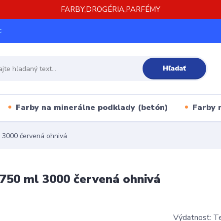
FARBY,DROGÉRIA,PARFÉMY
c
Hľadať
Farby na minerálne podklady (betón)
Farby 
l 3000 červená ohnivá
 750 ml 3000 červená ohnivá
Výdatnosť: Te