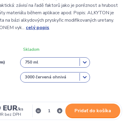
aktická: závisí na řadě faktorů jako je poréznost a hrubost
áty materiálu během aplikace apod. Popis: ALKYTON je
a na bázi alkydových pryskyřic modifikovaných uretany.
ONEM vyk...
celý popis
Skladom
em)
9 EUR
/
ks
Pridať do košíka
UR
bez DPH