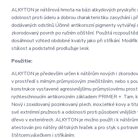
ALKYTON je nátěrová hmota na bázi alkydových pryskyřic 
odolnost proti úderu a dobrou charakteristiku zasychání i p
dodávaných odstínů.Účinné antikorozní pigmenty vytvářejí 
zkorodovaný povrch po ručním očištění. Použitá rozpouštědla
dosáhnout vzhled obdobné kvality jako při stříkání. Modi
stálost a podstatně prodlužuje lesk.
Použitie:
ALKYTON je především určen k nátěrům nových i zkorodova
v prostředí s mírným průmyslovým znečištěním, nebo s p
konstrukce vystavené agresivnějšímu průmyslovému prostře
rychleschnoucím antikorozním základem PRIMER +. Tam, k
Nový i zoxidovaný pozinkovaný plech, inox,lehké kovy a t
své extrémní pružnosti a odolnosti proti působení vnější
dřevo v exteriérech. ALKYTON je možno použít i k nátěrů
atestován pro nátěry dětských hraček a pro styk s potrav
štětcem,válečkem i stříkáním.