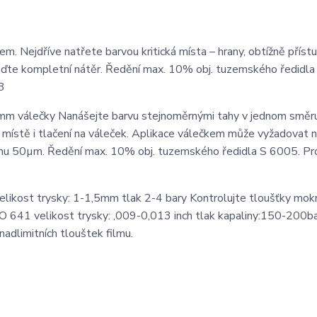
m. Nejdříve natřete barvou kritická místa – hrany, obtížně příst
oveďte kompletní nátěr. Ředění max. 10% obj. tuzemského ředidl
3
mm válečky Nanášejte barvu stejnoměrnými tahy v jednom směru
stě i tlačení na váleček. Aplikace válečkem může vyžadovat 
lmu 50µm. Ředění max. 10% obj. tuzemského ředidla S 6005. Pr
elikost trysky: 1-1,5mm tlak 2-4 bary Kontrolujte tloušťky mok
RO 641 velikost trysky: ,009-0,013 inch tlak kapaliny:150-200b
adlimitních tlouštek filmu.