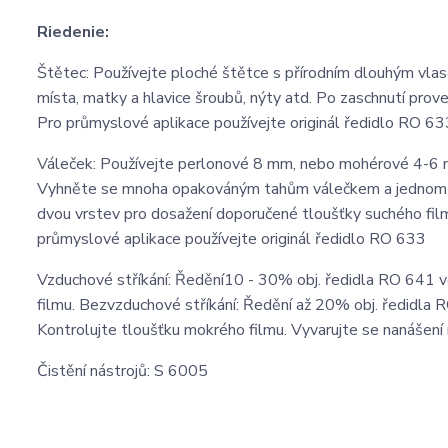
Riedenie:
Štětec: Používejte ploché štětce s přírodním dlouhým vlase
místa, matky a hlavice šroubů, nýty atd. Po zaschnutí pr
Pro průmyslové aplikace používejte originál ředidlo RO 63
Váleček: Používejte perlonové 8 mm, nebo mohérové 4-6 
Vyhněte se mnoha opakováným tahům válečkem a jednom mí
dvou vrstev pro dosažení doporučené tloušťky suchého fi
průmyslové aplikace používejte originál ředidlo RO 633
Vzduchové stříkání: Ředění10 - 30% obj. ředidla RO 641 v
filmu. Bezvzduchové stříkání: Ředění až 20% obj. ředidla 
Kontrolujte tloušťku mokrého filmu. Vyvarujte se nanášení n
Čistění nástrojů: S 6005