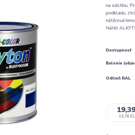
na odstínu. Pr
podkladu, ztr
nátěrová hmot
Nátěr ALKYT
Dostupnosť
Balenie (obj
Odtieň RAL
19,3
15,76 E