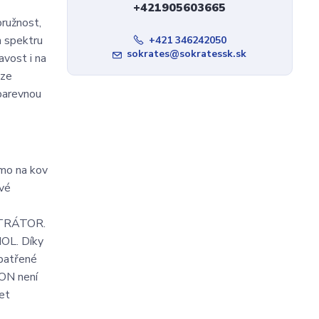
+421905603665
ružnost,
m spektru
+421 346242050
sokrates@sokratessk.sk
avost i na
lze
 barevnou
mo na kov
vé
NETRÁTOR.
NOL. Díky
opatřené
TON není
et