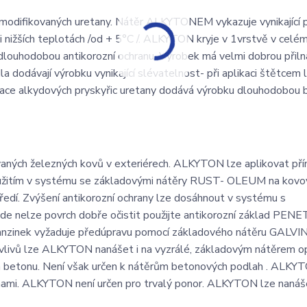
modifikovaných uretany. Nátěr ALKYTONEM vykazuje vynikající p
ři nižších teplotách /od + 5°C /. ALKYTON kryje v 1vrstvě v celé
dlouhodobou antikorozní ochranu. Výrobek má velmi dobrou přiln
 dodávají výrobku vynikající slévatelnost- při aplikaci štětcem 
fikace alkydových pryskyřic uretany dodává výrobku dlouhodobou
ných železných kovů v exteriérech. ALKYTON lze aplikovat pří
oužitím v systému se základovými nátěry RUST- OLEUM na kovo
dí. Zvýšení antikorozní ochrany lze dosáhnout v systému s
de nelze povrch dobře očistit použijte antikorozní základ PE
itanzinek vyžaduje předúpravu pomocí základového nátěru GALVI
ch vlivů lze ALKYTON nanášet i na vyzrálé, základovým nátěrem 
m betonu. Není však určen k nátěrům betonových podlah . ALKY
inami. ALKYTON není určen pro trvalý ponor. ALKYTON lze nanáš