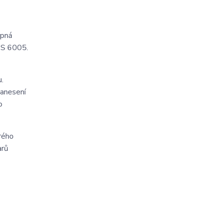
upná
a S 6005.
.
nanesení
o
rého
arů