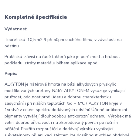
Kompletné špecifikácie
Výdatnosť:
Teoretická: 10,5 m2 /l při 50µm suchého filmu, v závislosti na
odstínu.
Praktická: závisí na řadě faktorů jako je poréznost a hrubost
podkladu, ztráty materiálu během aplikace apod.
Popis:
ALKYTON je nátěrová hmota na bázi alkydových pryskyřic
modifikovaných uretany. Nátěr ALKYTONEM vykazuje vynikající
pružnost, odolnost proti úderu a dobrou charakteristiku
zasychání i při nižších teplotách /od + 5°C /. ALKYTON kryje v
1vrstvě v celém spektru dodávaných odstínů.Účinné antikorozní
pigmenty vytvářejí dlouhodobou antikorozní ochranu. Výrobek má
velmi dobrou přilnavost i na zkorodovaný povrch po ručním
očištění. Použitá rozpouštědla dodávají výrobku vynikající
slévatelnost- při aplikaci štětcem lze dosáhnout vzhled obdobné