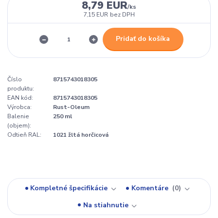
8,79 EUR
/
ks
7,15 EUR
bez DPH
Pridať do košíka
Číslo
8715743018305
produktu:
EAN kód:
8715743018305
Výrobca:
Rust-Oleum
Balenie
250 ml
(objem):
Odtieň RAL:
1021 žltá horčicová
Kompletné špecifikácie
Komentáre
0
Na stiahnutie