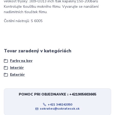
velikost trysky: ,009-0,013 inch tlak kapaliny:150-200barů
Kontrolujte tloušťku mokrého filmu. Vyvarujte se nanášení
nadlimitních tlouštek filmu.
Čistění nástrojů: S 6005
Tovar zaradený v kategóriách
Farby na kov
Interiér
Exteriér
POMOC PRI OBJEDNAVKE : +421905603665
+421 346242050
sokrates@sokratessk.sk