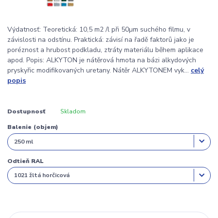
Výdatnosť: Teoretická: 10,5 m2 /l při 50µm suchého filmu, v
závislosti na odstínu. Praktická: závisí na řadě faktorů jako je
poréznost a hrubost podkladu, ztráty materiálu během aplikace
apod. Popis: ALKYTON je nátěrová hmota na bázi alkydových
pryskyřic modifikovaných uretany. Nátěr ALKYTONEM vyk...
celý
popis
Dostupnosť
Skladom
Balenie (objem)
Odtieň RAL