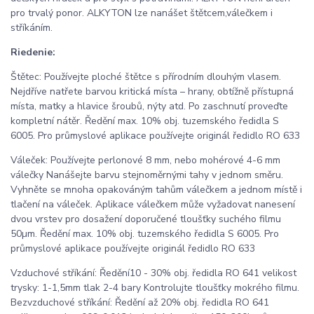
pro trvalý ponor. ALKYTON lze nanášet štětcem,válečkem i
stříkáním.
Riedenie:
Štětec: Používejte ploché štětce s přírodním dlouhým vlasem.
Nejdříve natřete barvou kritická místa – hrany, obtížně přístupná
místa, matky a hlavice šroubů, nýty atd. Po zaschnutí proveďte
kompletní nátěr. Ředění max. 10% obj. tuzemského ředidla S
6005. Pro průmyslové aplikace používejte originál ředidlo RO 633
Váleček: Používejte perlonové 8 mm, nebo mohérové 4-6 mm
válečky Nanášejte barvu stejnoměrnými tahy v jednom směru.
Vyhněte se mnoha opakováným tahům válečkem a jednom místě i
tlačení na váleček. Aplikace válečkem může vyžadovat nanesení
dvou vrstev pro dosažení doporučené tloušťky suchého filmu
50µm. Ředění max. 10% obj. tuzemského ředidla S 6005. Pro
průmyslové aplikace používejte originál ředidlo RO 633
Vzduchové stříkání: Ředění10 - 30% obj. ředidla RO 641 velikost
trysky: 1-1,5mm tlak 2-4 bary Kontrolujte tloušťky mokrého filmu.
Bezvzduchové stříkání: Ředění až 20% obj. ředidla RO 641