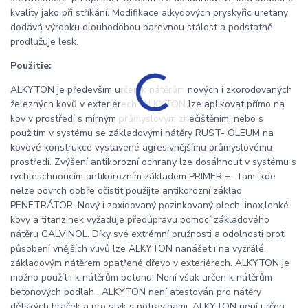
kvality jako při stříkání. Modifikace alkydových pryskyřic uretany
dodává výrobku dlouhodobou barevnou stálost a podstatně
prodlužuje lesk.
Použitie:
ALKYTON je především určen k nátěrům nových i zkorodovaných
železných kovů v exteriérech. ALKYTON lze aplikovat přímo na
kov v prostředí s mírným průmyslovým znečištěním, nebo s
použitím v systému se základovými nátěry RUST- OLEUM na
kovové konstrukce vystavené agresivnějšímu průmyslovému
prostředí. Zvýšení antikorozní ochrany lze dosáhnout v systému s
rychleschnoucím antikorozním základem PRIMER +. Tam, kde
nelze povrch dobře očistit použijte antikorozní základ
PENETRÁTOR. Nový i zoxidovaný pozinkovaný plech, inox,lehké
kovy a titanzinek vyžaduje předúpravu pomocí základového
nátěru GALVINOL. Díky své extrémní pružnosti a odolnosti proti
působení vnějších vlivů lze ALKYTON nanášet i na vyzrálé,
základovým nátěrem opatřené dřevo v exteriérech. ALKYTON je
možno použít i k nátěrům betonu. Není však určen k nátěrům
betonových podlah . ALKYTON není atestován pro nátěry
dětských hraček a pro styk s potravinami. ALKYTON není určen