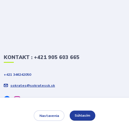
KONTAKT : +421 905 603 665
+421 346242050
sokrates@sokratessk.sk
Súhlasím
Nastavenia
2019 © Sokrates Colour Slovakia s.r.o. Všetky práva vyhradené