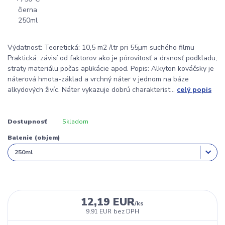
Výdatnosť: Teoretická: 10,5 m2 /ltr pri 55µm suchého filmu
Praktická: závisí od faktorov ako je pórovitosť a drsnosť podkladu,
straty materiálu počas aplikácie apod. Popis: Alkyton kováčsky je
náterová hmota-základ a vrchný náter v jednom na báze
alkydových živíc. Náter vykazuje dobrú charakterist...
celý popis
Dostupnosť
Skladom
Balenie (objem)
12,19 EUR
/
ks
9,91 EUR
bez DPH