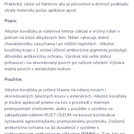
Praktická: závisí od faktorov ako je pórovitosť a drsnosť podkladu,
straty materiálu počas aplikácie apod.
Popis:
Alkyton kováčsky je náterová hmota-základ a vrchný náter v
jednom na báze alkydových živíc. Náter vykazuje dobrú
charakteristiku zasychania i pri nižších teplotách . Alkyton
kováčsky kryje v 1 vrstve.Účinné antikorózne pigmenty poskytujú
dlhodobú antikoróznu ochranu. Výrobok má veľmi dobrú
priľnavosť i na skorodovaný povrch po ručnom očistení. Vytvára
matný povrch s metalickým leskom
Použitie:
Alkyton kováčsky je určený hlavne na nátery nových i
skorodovaných železných kovov v exteriéroch. Alkyton kováčsky
je možné aplikovať priamo na kov v prostredí s miernym
priemyselným znečistením, alebo s použitím v systéme so
základovými nátermi RUST-OLEUM na kovové konštrukcie
vystavené agresívnejšiemu priemyselnému prostrediu. Zvýšená
antikorózna ochrana sa dá dosiahnúť v systéme s
rýchloschnúcim antikoróznym základom PRIMER +. Tam, kde nie