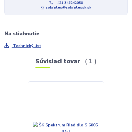
+421 346242050
sokrates@sokratessk.sk
Na stiahnutie
Technický list
Súvisiaci tovar
1