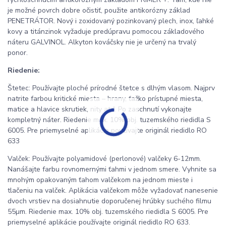
je možné povrch dobre očistiť, použite antikorózny základ
PENETRÁTOR. Nový i zoxidovaný pozinkovaný plech, inox, ľahké
kovy a titánzinok vyžaduje predúpravu pomocou základového
náteru GALVINOL. Alkyton kováčsky nie je určený na trvalý
ponor.
Riedenie:
Štetec: Používajte ploché prírodné štetce s dlhým vlasom. Najprv
natrite farbou kritické miesta – hrany, ťažko prístupné miesta,
matice a hlavice skrutiek, nity atď. Po zaschnutí vykonajte
kompletný náter. Riedenie max. 10% obj. tuzemského riedidla S
6005. Pre priemyselné aplikácie používajte originál riedidlo RO
633
Valček: Používajte polyamidové (perlonové) valčeky 6-12mm.
Nanášajte farbu rovnomernými ťahmi v jednom smere. Vyhnite sa
mnohým opakovaným ťahom valčekom na jednom mieste i
tlačeniu na valček. Aplikácia valčekom môže vyžadovať nanesenie
dvoch vrstiev na dosiahnutie doporučenej hrúbky suchého filmu
55µm. Riedenie max. 10% obj. tuzemského riedidla S 6005. Pre
priemyselné aplikácie používajte originál riedidlo RO 633.